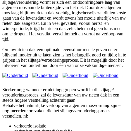
slijtage/veroudering vormt er zich een ondoordringbare laag van
algen en mos aan de buitenzijde van het riet. Door deze algen en
mos laag blijft uw rieten dak vochtig, logischerwijs zal dit ten koste
gaan van de levensduur en wordt tevens het mooie uiterlijk van uw
rieten dak aangetast. En in veel gevallen, vooral herfst- en
winterperiode, krijgt het rieten dak zelfs helemaal geen kans meer
om te drogen. Het verstikt, verschimmelt en verrot na verloop van
tijd.
Om uw rieten dak een optimale levensduur mee te geven en er
blijvend mooier uit te laten zien is het belangrijk goed en tijdig in te
grijpen in het slijtage/verouderingsproces. Dit is mogelijk door het
uitvoeren van onderhoud door één van onze vakkundige mensen.
Sterker nog; wanneer er niet ingegrepen wordt in dit slijtage/
verouderingsproces, zal de levensduur van uw rieten dak in een
steeds hogere versnelling achteruit gaan.
Behalve het natuurlijke verloop van algen-en mosvorming zijn er
nog meerdere oorzaken die het slijtage/verouderingsproces
versnellen, nl:
verkeerde isolatie