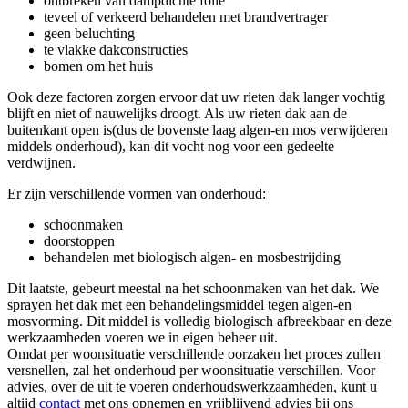
ontbreken van dampdichte folie
teveel of verkeerd behandelen met brandvertrager
geen beluchting
te vlakke dakconstructies
bomen om het huis
Ook deze factoren zorgen ervoor dat uw rieten dak langer vochtig
blijft en niet of nauwelijks droogt. Als uw rieten dak aan de
buitenkant open is(dus de bovenste laag algen-en mos verwijderen
middels onderhoud), kan dit vocht nog voor een gedeelte
verdwijnen.
Er zijn verschillende vormen van onderhoud:
schoonmaken
doorstoppen
behandelen met biologisch algen- en mosbestrijding
Dit laatste, gebeurt meestal na het schoonmaken van het dak. We
sprayen het dak met een behandelingsmiddel tegen algen-en
mosvorming. Dit middel is volledig biologisch afbreekbaar en deze
werkzaamheden voeren we in eigen beheer uit.
Omdat per woonsituatie verschillende oorzaken het proces zullen
versnellen, zal het onderhoud per woonsituatie verschillen. Voor
advies, over de uit te voeren onderhoudswerkzaamheden, kunt u
altijd
contact
met ons opnemen en vrijblijvend advies bij ons